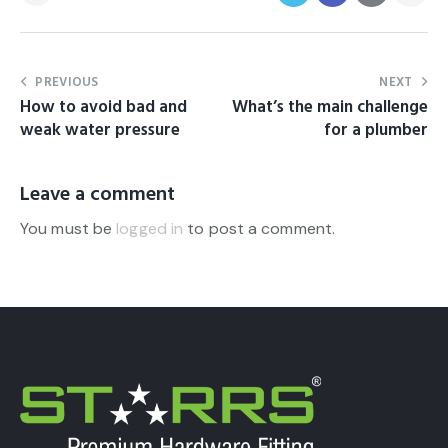
n
o
s
e
a
PREVIOUS
NEXT
s
How to avoid bad and
What’s the main challenge
a
weak water pressure
for a plumber
n
c
t
Leave a comment
u
s
You must be
logged in
to post a comment.
e
s
t
l
a
b
o
r
e
e
t