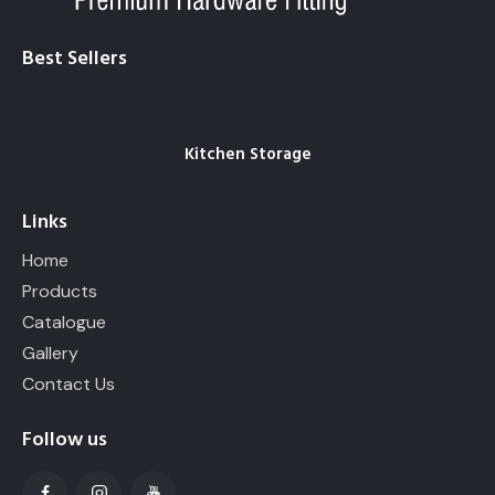
d
o
Best Sellers
l
o
r
e
.
Kitchen Storage
B
y
K
Links
e
v
Home
i
Products
n
Catalogue
S
m
Gallery
i
Contact Us
t
h
Follow us