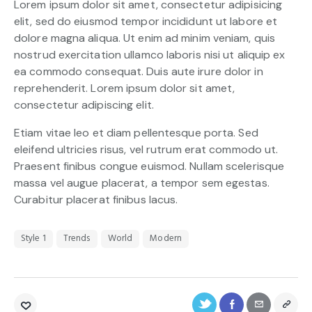
Lorem ipsum dolor sit amet, consectetur adipisicing
t
e
elit, sed do eiusmod tempor incididunt ut labore et
t
dolore magna aliqua. Ut enim ad minim veniam, quis
c
nostrud exercitation ullamco laboris nisi ut aliquip ex
l
ea commodo consequat. Duis aute irure dolor in
i
reprehenderit. Lorem ipsum dolor sit amet,
t
a
consectetur adipiscing elit.
k
a
Etiam vitae leo et diam pellentesque porta. Sed
s
eleifend ultricies risus, vel rutrum erat commodo ut.
d
Praesent finibus congue euismod. Nullam scelerisque
g
massa vel augue placerat, a tempor sem egestas.
u
Curabitur placerat finibus lacus.
b
e
r
Style 1
Trends
World
Modern
g
r
e
n
,