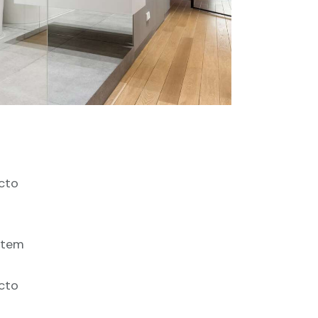
ecto
tatem
ecto