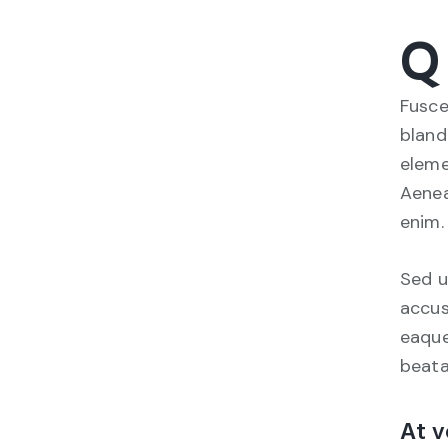
Q
Fusce
bland
eleme
Aenea
enim.
Sed u
accus
eaque
beata
At v