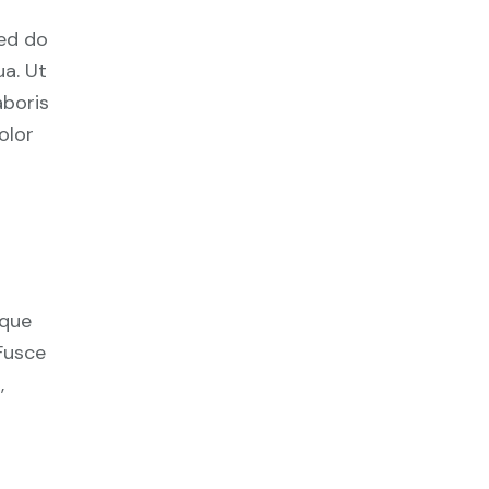
sed do
a. Ut
aboris
olor
ique
Fusce
,