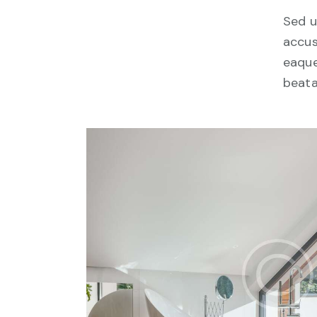
Sed u
accus
eaque
beata