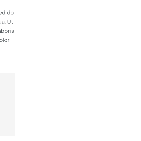
sed do
a. Ut
aboris
olor