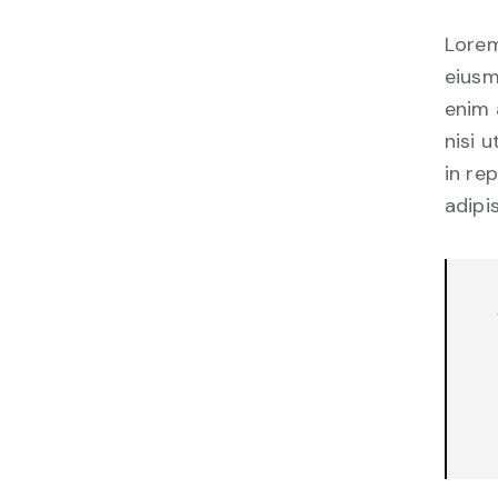
Lorem
eiusm
enim 
nisi 
in re
adipis