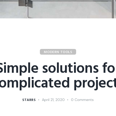
MODERN TOOLS
Simple solutions fo
omplicated projec
STARRS
April 21, 2020
0
Comments