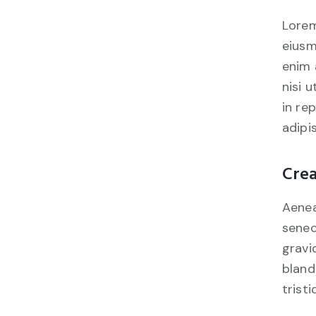
Lorem
eiusm
enim 
nisi 
in re
adipis
Crea
Aenea
senec
gravid
bland
tristi