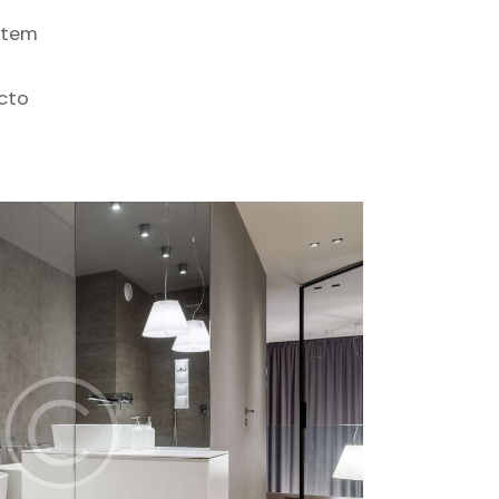
tatem
ecto