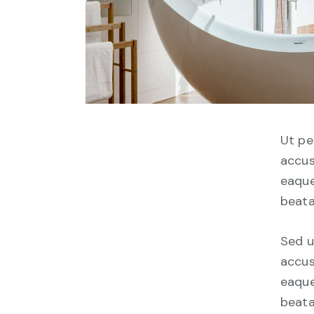
Ut pe
accus
eaque
beata
Sed u
accus
eaque
beata