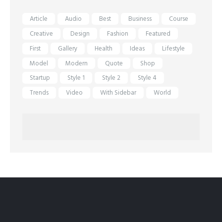
Article
Audio
Best
Business
Course
Creative
Design
Fashion
Featured
First
Gallery
Health
Ideas
Lifestyle
Model
Modern
Quote
Shop
Startup
Style 1
Style 2
Style 4
Trends
Video
With Sidebar
World